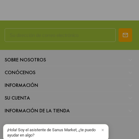

SOBRE NOSOTROS

CONÓCENOS

INFORMACIÓN

SU CUENTA

INFORMACIÓN DE LA TIENDA
¡Hola! Soy el asistente de Sanus Market, ¿te puedo
ayudar en algo?