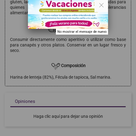
. .
gluten, lactosa ni azúcares añadidos, siendo adecuadas para
quienes siguen dietas específicas o tienen intolerancias
alimentarias.
Modo de empleo
No mostrar el mensaje de nuevo
Consumir directamente como aperitivo o utilizar como base
para canapés y otros platos. Conservar en un lugar fresco y
seco.
Composición
Harina de lenteja (82%), Fécula de tapioca, Sal marina.
Opiniones
Haga clic aquí para dejar una opinión