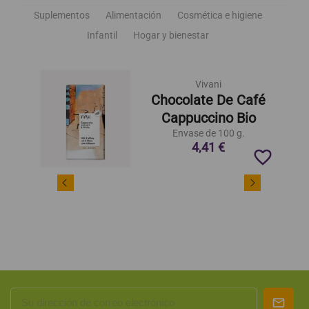
Suplementos
Alimentación
Cosmética e higiene
Infantil
Hogar y bienestar
Vivani
Chocolate De Café
Cappuccino Bio
Envase de 100 g.
4,41 €
favorite_border