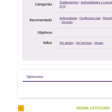
Suplementos
-
Antioxidantes y coen
Categorías
Q10
-
Antioxidante
-
Cardiovascular
-
Resist
Recomendado
-
Tensión
-
Objetivos
Sellos
Sin gluten
-
Sin lactosa
-
Vegan
-
Opiniones
MISMA CATEGORÍA