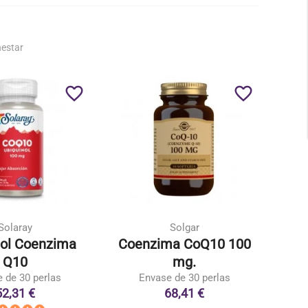
nestar
favorite_border
favorite_border
Solaray
Solgar
nol Coenzima
Coenzima CoQ10 100
Co
Q10
mg.
 de 30 perlas
Envase de 30 perlas
E
52,31 €
68,41 €