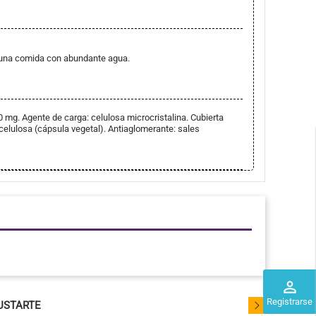
 una comida con abundante agua.
mg​. Agente de carga: celulosa microcristalina​. Cubierta
lcelulosa (cápsula vegetal)​. Antiaglomerante: sales
perm_identity
Registrarse
USTARTE