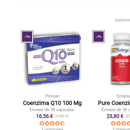
Supleme
-7%
-7%
favorite_border
favorite_border
Pinisan
Solara
0 mg
Coenzima Q10 100 Mg
Pure Coenz
s
Envase de 30 cápsulas.
Envase de 30 
16,56 €
23,80 €
17,81 €
25
3 opiniones
2 opinio