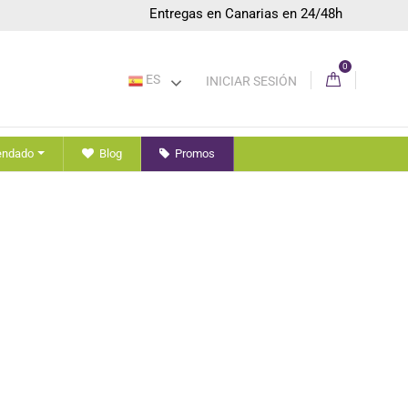
Entregas en Canarias en 24/48h
0
ES
INICIAR SESIÓN
endado
Blog
Promos
g