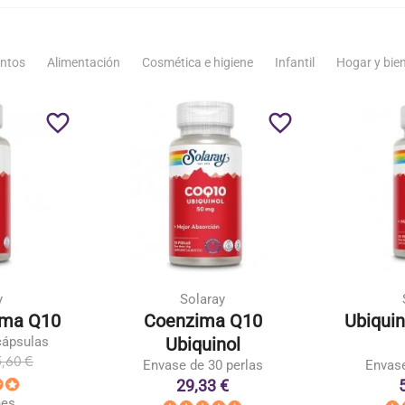
ntos
Alimentación
Cosmética e higiene
Infantil
Hogar y bie
favorite_border
favorite_border
y
Solaray
ima Q10
Coenzima Q10
Ubiqui
cápsulas
Ubiquinol
,60 €
Envase de 30 perlas
Envase
29,33 €
nes