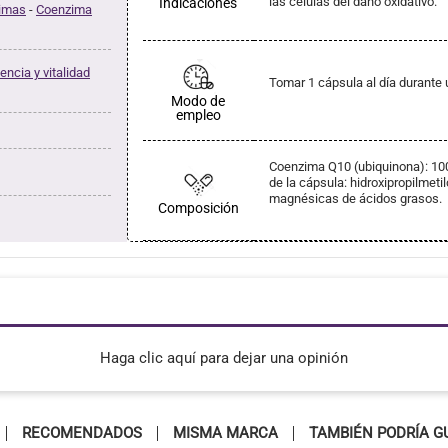
las células del daño oxidativo.
Indicaciones
zimas
-
Coenzima
encia y vitalidad
Tomar 1 cápsula al día durante
Modo de
empleo
Coenzima Q10 (ubiquinona): 100 
de la cápsula: hidroxipropilmeti
magnésicas de ácidos grasos.
Composición
Haga clic aquí para dejar una opinión
RECOMENDADOS
MISMA MARCA
TAMBIÉN PODRÍA G