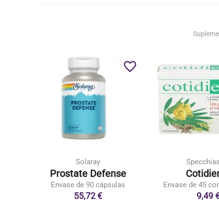
Supleme
favorite_border
favorite_border
Solaray
Specchia
a
Prostate Defense
Cotidie
as
Envase de 90 cápsulas
Envase de 45 co
55,72 €
9,49 