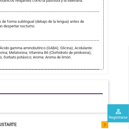
otánicos relajantes como la pasiflora y la valeriana.
es de forma sublingual (debajo de la lengua) antes de
n despertar nocturno.
Ácido gamma-aminobutírico (GABA); Glicina); Acidulante:
cerina; Melatonina; Vitamina B6 (Clorhidrato de piridoxina);
, Sorbato potásico; Aroma: Aroma de limón.
perm_identity
Registrarse
USTARTE