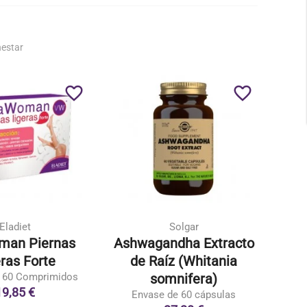
nestar
favorite_border
favorite_border
Eladiet
Solgar
man Piernas
Ashwagandha Extracto
Pe
ras Forte
de Raíz (Whitania
Prod
 60 Comprimidos
somnifera)
19,85 €
Envase de 60 cápsulas