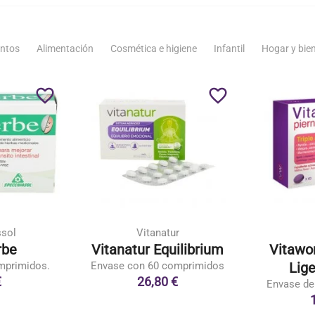
ntos
Alimentación
Cosmética e higiene
Infantil
Hogar y bie
favorite_border
favorite_border
ssol
Vitanatur
rbe
Vitanatur Equilibrium
Vitawo
mprimidos.
Envase con 60 comprimidos
Lige
€
26,80 €
Envase de