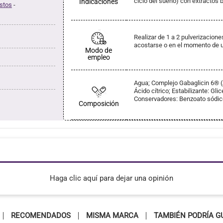
ciclo del sueño) con extractos b
Indicaciones
stos
-
Realizar de 1 a 2 pulverizacion
acostarse o en el momento de u
Modo de
empleo
Agua; Complejo Gabaglicin 6® (
Ácido cítrico; Estabilizante: Gli
Conservadores: Benzoato sódico
Composición
Haga clic aquí para dejar una opinión
RECOMENDADOS
MISMA MARCA
TAMBIÉN PODRÍA G