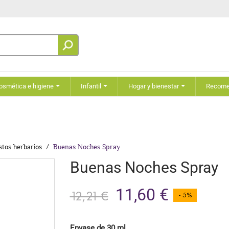
osmética e higiene
Infantil
Hogar y bienestar
Recom
tos herbarios
Buenas Noches Spray
Buenas Noches Spray
11,60 €
12,21 €
- 5%
Envase de 30 ml.