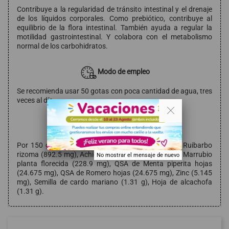
Contribuye a la regularidad de tránsito intestinal y el drenaje
de los líquidos corporales. Como prebiótico, contribuye al
equilibrio de la flora intestinal. También ayuda a regular la
motilidad gastrointestinal. Y colabora con el metabolismo
normal de los carbohidratos.
Modo de empleo
Se recomienda usar 50 gotas con poca cantidad de agua, tres
veces al día.
. .
Composición
Por 150 gotas: Raíz de diente de león (892.5 mg), Ruibarbo
rizoma (892.5 mg), Achicoria hojas y raíz (525 mg), Marrubio
No mostrar el mensaje de nuevo
planta florecida (228.9 mg), QSA de Menta piperita hojas
(24.675 mg), QSA de Romero hojas (24.675 mg), Zinc (5.145
mg), Semilla de cardo mariano (1.31 g), Hoja de alcachofa
(1.31 g).