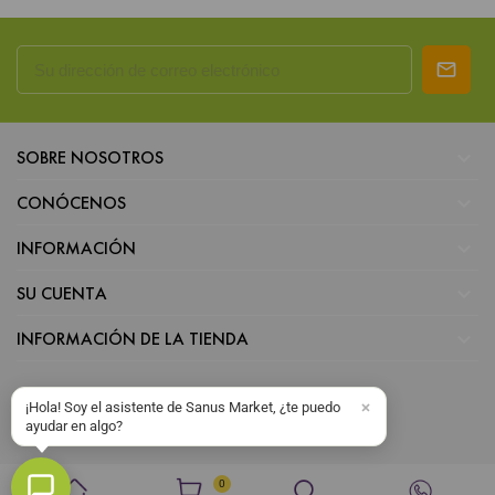

SOBRE NOSOTROS

CONÓCENOS

INFORMACIÓN

SU CUENTA

INFORMACIÓN DE LA TIENDA
¡Hola! Soy el asistente de Sanus Market, ¿te puedo
ayudar en algo?
0