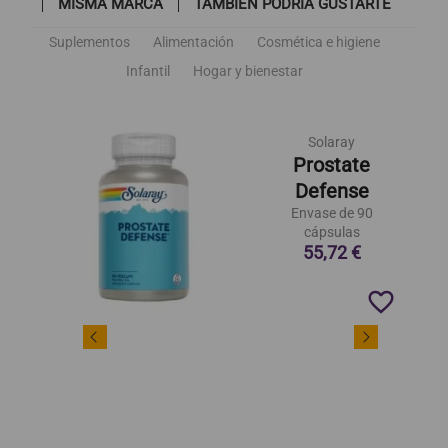
MISMA MARCA
TAMBIÉN PODRÍA GUSTARTE
Suplementos
Alimentación
Cosmética e higiene
Infantil
Hogar y bienestar
Solaray
Prostate
Defense
Envase de 90
cápsulas
55,72 €
favorite_border