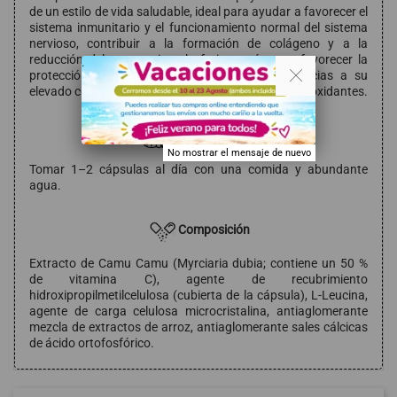
de un estilo de vida saludable, ideal para ayudar a favorecer el
sistema inmunitario y el funcionamiento normal del sistema
nervioso, contribuir a la formación de colágeno y a la
reducción del cansancio y la fatiga, así como favorecer la
. .
protección celular frente al estrés oxidativo gracias a su
elevado contenido en vitamina C y compuestos antioxidantes.
Modo de empleo
No mostrar el mensaje de nuevo
Tomar 1–2 cápsulas al día con una comida y abundante
agua.
Composición
Extracto de Camu Camu (Myrciaria dubia; contiene un 50 %
de vitamina C), agente de recubrimiento
hidroxipropilmetilcelulosa (cubierta de la cápsula), L-Leucina,
agente de carga celulosa microcristalina, antiaglomerante
mezcla de extractos de arroz, antiaglomerante sales cálcicas
de ácido ortofosfórico.