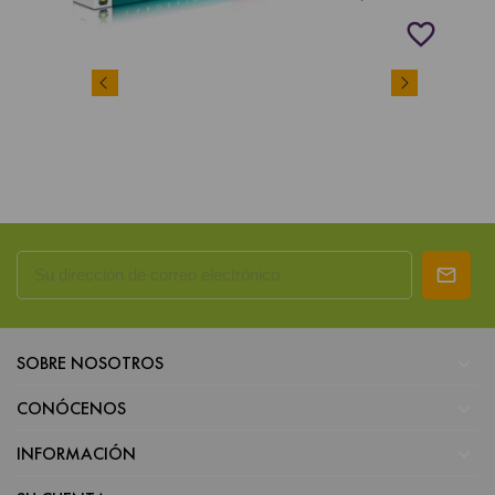
favorite_border

SOBRE NOSOTROS

CONÓCENOS

INFORMACIÓN