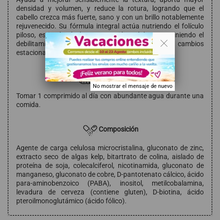
densidad y volumen, y reduce la rotura, logrando que el
cabello crezca más fuerte, sano y con un brillo notablemente
rejuvenecido. Su fórmula integral actúa nutriendo el folículo
piloso, estimulando la regeneración celular y previniendo el
. .
debilitamiento capilar provocado por el estrés, los cambios
estacionales o las carencias nutricionales.
Modo de empleo
No mostrar el mensaje de nuevo
Tomar 1 comprimido al día con abundante agua durante una
comida.
Composición
Agente de carga celulosa microcristalina, gluconato de zinc,
extracto seco de algas kelp, bitartrato de colina, aislado de
proteína de soja, colecalciferol, nicotinamida, gluconato de
manganeso, gluconato de cobre, D-pantotenato cálcico, ácido
para-aminobenzoico (PABA), inositol, metilcobalamina,
levadura de cerveza (contiene gluten), D-biotina, ácido
pteroilmonoglutámico (ácido fólico).