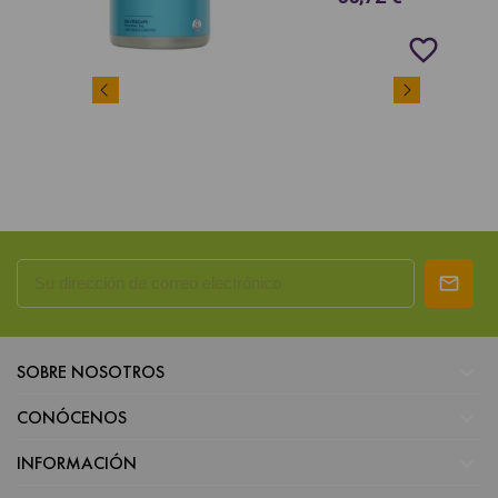
favorite_border

SOBRE NOSOTROS

CONÓCENOS

INFORMACIÓN