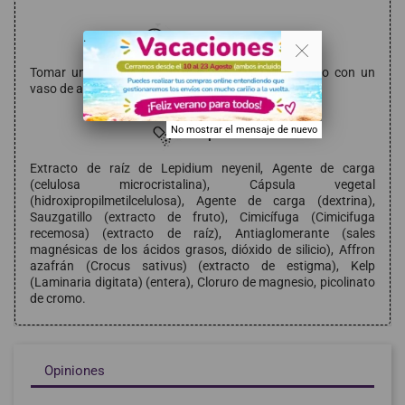
Modo de empleo
. .
Tomar una cápsula vegetal al día, con la comida o con un
vaso de agua.
No mostrar el mensaje de nuevo
Composición
Extracto de raíz de Lepidium neyenil, Agente de carga
(celulosa microcristalina), Cápsula vegetal
(hidroxipropilmetilcelulosa), Agente de carga (dextrina),
Sauzgatillo (extracto de fruto), Cimicífuga (Cimicifuga
recemosa) (extracto de raíz), Antiaglomerante (sales
magnésicas de los ácidos grasos, dióxido de silicio), Affron
azafrán (Crocus sativus) (extracto de estigma), Kelp
(Laminaria digitata) (entera), Cloruro de magnesio, picolinato
de cromo.
Opiniones