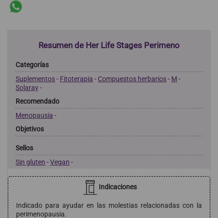
Resumen de Her Life Stages Perimeno
Categorías
Suplementos
-
Fitoterapia
-
Compuestos herbarios
-
M
-
Solaray
-
Recomendado
Menopausia
-
Objetivos
Sellos
Sin gluten
-
Vegan
-
Indicaciones
Indicado para ayudar en las molestias relacionadas con la
perimenopausia.