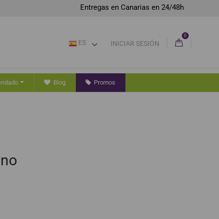
Entregas en Canarias en 24/48h
0
ES
INICIAR SESIÓN
endado
Blog
Promos
eno