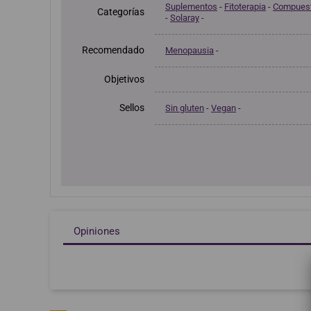
Suplementos
-
Fitoterapia
-
Compuest
Categorías
-
Solaray
-
Recomendado
Menopausia
-
Objetivos
Sellos
Sin gluten
-
Vegan
-
Opiniones