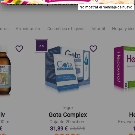
RECOMENDADOS
MISMA MARCA
TAMBIÉN PODRÍA G
No mostrar el mensaje de nuevo
ntos
Alimentación
Cosmética e higiene
Infantil
Hogar y bie
-5%
favorite_border
favorite_border
Tegor
iv
Gota Complex
He
00 ml.
Caja de 20 sobres
Envase 
€
31,89 €
33,57 €