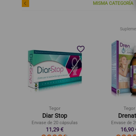
MISMA CATEGORÍA
Supleme
favorite_border
favorite_border
Tegor
Tegor
Diar Stop
Drenat
etales
Envase de 20 cápsulas
Envase de 2
11,29 €
16,90 