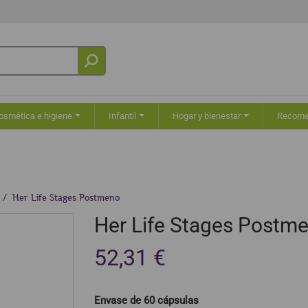
osmética e higiene
Infantil
Hogar y bienestar
Recom
Her Life Stages Postmeno
Her Life Stages Postm
52,31 €
Envase de 60 cápsulas