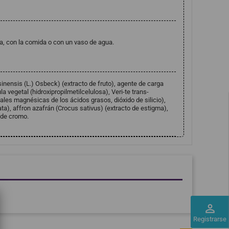
a, con la comida o con un vaso de agua.
sinensis (L.) Osbeck) (extracto de fruto), agente de carga
a vegetal (hidroxipropilmetilcelulosa), Veri-te trans-
ales magnésicas de los ácidos grasos, dióxido de silicio),
ata), affron azafrán (Crocus sativus) (extracto de estigma),
 de cromo.
perm_identity
Registrarse