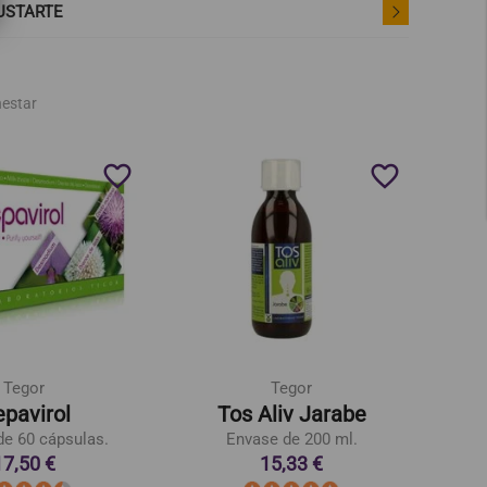
USTARTE
nestar
favorite_border
favorite_border
Tegor
Tegor
pavirol
Tos Aliv Jarabe
de 60 cápsulas.
Envase de 200 ml.
Bote 
17,50 €
15,33 €