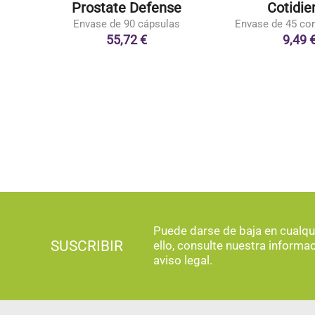
a
Prostate Defense
Cotidie
as
Envase de 90 cápsulas
Envase de 45 co
55,72 €
9,49 
Puede darse de baja en cualq
SUSCRIBIR
ello, consulte nuestra informa
aviso legal.