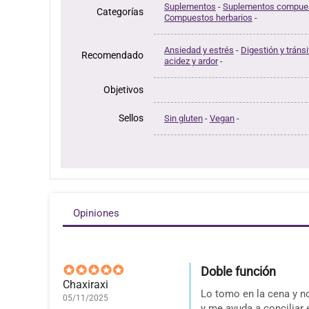
Suplementos
-
Suplementos compue
Categorías
Compuestos herbarios
-
Ansiedad y estrés
-
Digestión y tránsi
Recomendado
acidez y ardor
-
Objetivos
Sellos
Sin gluten
-
Vegan
-
Opiniones
Doble función
Chaxiraxi
Lo tomo en la cena y no
05/11/2025
y me ayuda a conciliar 