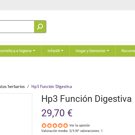
osmética e higiene
Infantil
Hogar y bienestar
Recom
tos herbarios
Hp3 Función Digestiva
Hp3 Función Digestiva
29,70 €
Ver la opinión
Valoración media:
5
/5 Nº valoraciones:
1