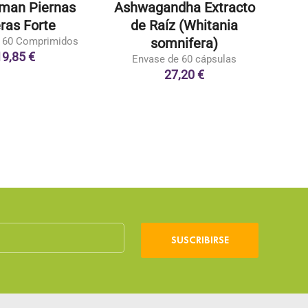
man Piernas
Ashwagandha Extracto
Pe
ras Forte
de Raíz (Whitania
Prod
 60 Comprimidos
somnifera)
19,85 €
Envase de 60 cápsulas
27,20 €
SUSCRIBIRSE