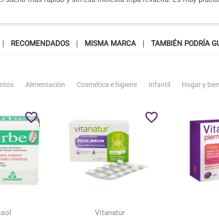
RECOMENDADOS
MISMA MARCA
TAMBIÉN PODRÍA G
ntos
Alimentación
Cosmética e higiene
Infantil
Hogar y bie
favorite_border
favorite_border
ssol
Vitanatur