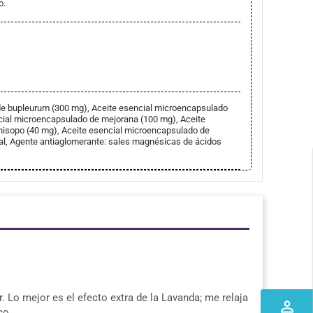
o.
 de bupleurum (300 mg), Aceite esencial microencapsulado
cial microencapsulado de mejorana (100 mg), Aceite
hisopo (40 mg), Aceite esencial microencapsulado de
al, Agente antiaglomerante: sales magnésicas de ácidos
 Lo mejor es el efecto extra de la Lavanda; me relaja
perm_identity
co