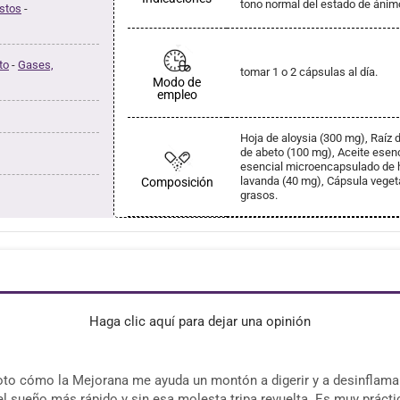
tono normal del estado de ánim
stos
-
to
-
Gases,
tomar 1 o 2 cápsulas al día.
Modo de
empleo
Hoja de aloysia (300 mg), Raíz
de abeto (100 mg), Aceite esen
esencial microencapsulado de 
lavanda (40 mg), Cápsula veget
Composición
grasos.
Haga clic aquí para dejar una opinión
to cómo la Mejorana me ayuda un montón a digerir y a desinflamar.
el sueño más rápido y sin esa molesta tripa revuelta. Es muy prácti