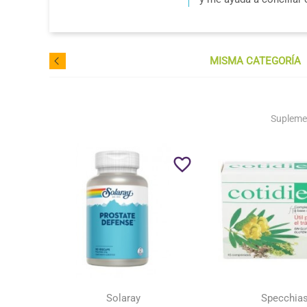
MISMA CATEGORÍA
Supleme
favorite_border
favorite_border
Solaray
Specchia