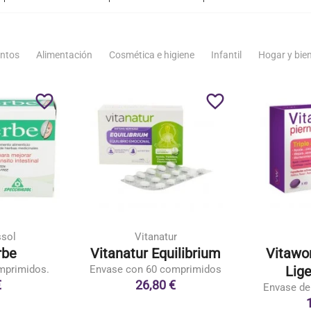
ntos
Alimentación
Cosmética e higiene
Infantil
Hogar y bie
favorite_border
favorite_border
ssol
Vitanatur
rbe
Vitanatur Equilibrium
Vitawo
mprimidos.
Envase con 60 comprimidos
Lige
€
26,80 €
Envase de