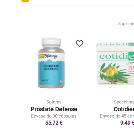
Supleme
favorite_border
favorite_border
Solaray
Specchia
a
Prostate Defense
Cotidie
as
Envase de 90 cápsulas
Envase de 45 co
55,72 €
9,49 