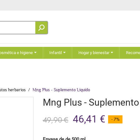
osmética e higiene
Infantil
Hogar y bienestar
Recom
tos herbarios
Mng Plus - Suplemento Líquido
Mng Plus - Suplemento
46,41 €
49,90 €
- 7%
Envase de de 500 ml.