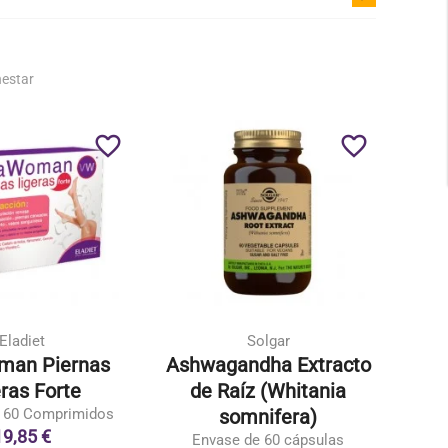
nestar
favorite_border
favorite_border
Eladiet
Solgar
man Piernas
Ashwagandha Extracto
Pe
ras Forte
de Raíz (Whitania
Prod
 60 Comprimidos
somnifera)
19,85 €
Envase de 60 cápsulas