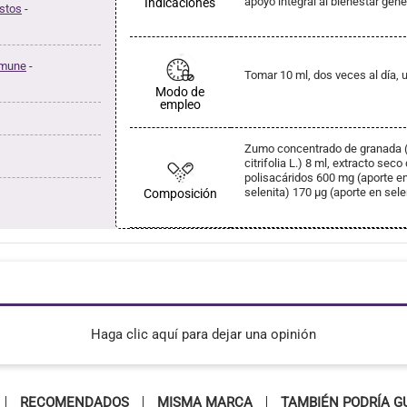
apoyo integral al bienestar gene
Indicaciones
stos
-
nmune
-
Tomar 10 ml, dos veces al día, ut
Modo de
empleo
Zumo concentrado de granada (P
citrifolia L.) 8 ml, extracto sec
polisacáridos 600 mg (aporte en
selenita) 170 µg (aporte en sele
Composición
Haga clic aquí para dejar una opinión
RECOMENDADOS
MISMA MARCA
TAMBIÉN PODRÍA G