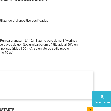
ral dentro de una dieta equilibrada.
ilizando el dispositivo dosificador.
unica granatum L.) 12 ml, zumo puro de noni (Morinda
o de bayas de goji (Lycium barbarum L.) titulado al 50% en
 polisacáridos 300 mg), seleniato de sodio (sodio
nio 70 µg).
perm_identity
Registrarse
USTARTE