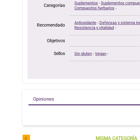
Suplementos
-
Suplementos compue
Categorías
Compuestos herbarios
-
Antioxidante
-
Defensas y sistema i
Recomendado
Resistencia y vitalidad
-
Objetivos
Sellos
Sin gluten
-
Vegan
-
Opiniones
MISMA CATEGORÍA