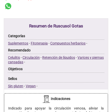
Resumen de Ruscusol Gotas
Categorías
Suplementos
-
Fitoterapia
-
Compuestos herbarios
-
Recomendado
Celulitis
-
Circulación
-
Retención de líquidos
-
Varices y piernas
cansadas
-
Objetivos
Sellos
Sin gluten
-
Vegan
-
Indicaciones
Indicado para apoyar la circulación venosa, aliviar la