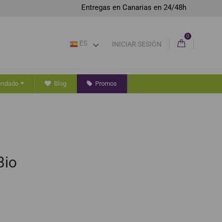
Entregas en Canarias en 24/48h
0
ES
INICIAR SESIÓN
endado
Blog
Promos
Bio