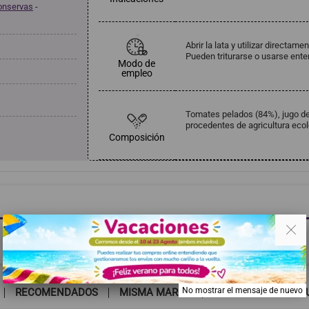
onservas
-
Abrir la lata y utilizar directam
Pueden triturarse o usarse ente
Modo de
empleo
Tomates pelados (84%), jugo de t
procedentes de agricultura ecol
Composición
. .
Haga clic aquí para dejar una opinión
No mostrar el mensaje de nuevo
RECOMENDADOS
MISMA MARCA
TAMBIÉN PODRÍA G