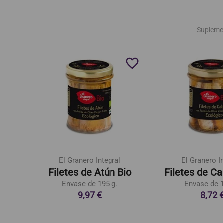
Supleme
favorite_border
favorite_border
El Granero Integral
El Granero I
erva
Filetes de Atún Bio
Filetes de Ca
Envase de 195 g.
Envase de 1
9,97 €
8,72 