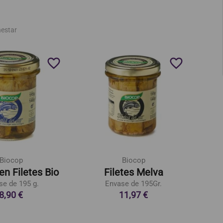
nestar
favorite_border
favorite_border
Biocop
Biocop
en Filetes Bio
Filetes Melva
se de 195 g.
Envase de 195Gr.
8,90 €
11,97 €