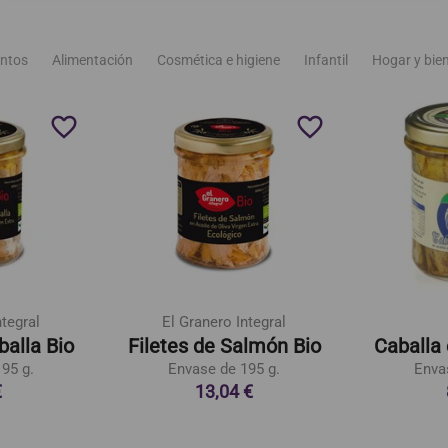
ntos
Alimentación
Cosmética e higiene
Infantil
Hogar y bie
favorite_border
favorite_border
ntegral
El Granero Integral
balla Bio
Filetes de Salmón Bio
Caballa 
95 g.
Envase de 195 g.
Enva
€
13,04 €