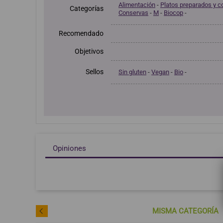
Alimentación
-
Platos preparados y c
Categorías
Conservas
-
M
-
Biocop
-
Recomendado
Objetivos
Sellos
Sin gluten
-
Vegan
-
Bio
-
Opiniones
MISMA CATEGORÍA