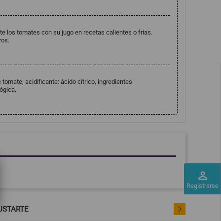
ente los tomates con su jugo en recetas calientes o frías.
ros.
omate, acidificante: ácido cítrico, ingredientes
ógica.
perm_identity
Registrarse
USTARTE