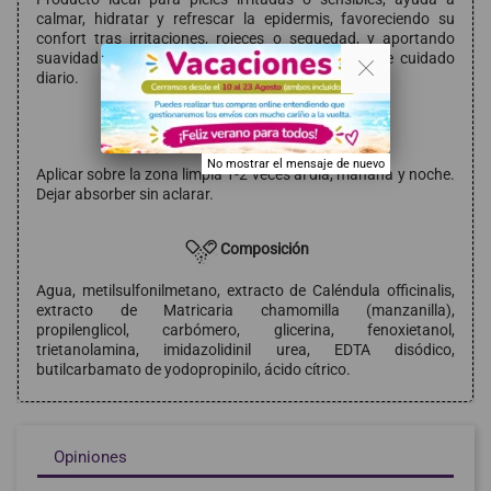
calmar, hidratar y refrescar la epidermis, favoreciendo su
confort tras irritaciones, rojeces o sequedad, y aportando
. .
suavidad y alivio cutáneo dentro de una rutina de cuidado
diario.
Modo de empleo
No mostrar el mensaje de nuevo
Aplicar sobre la zona limpia 1-2 veces al día, mañana y noche.
Dejar absorber sin aclarar.
Composición
Agua, metilsulfonilmetano, extracto de Caléndula officinalis,
extracto de Matricaria chamomilla (manzanilla),
propilenglicol, carbómero, glicerina, fenoxietanol,
trietanolamina, imidazolidinil urea, EDTA disódico,
butilcarbamato de yodopropinilo, ácido cítrico.
Opiniones