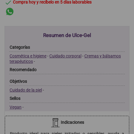

Compra hoy y recíbelo en 5 días laborables
Resumen de Ulce-Gel
Categorías
Cosmética e higiene
-
Cuidado corporal
-
Cremas y bálsamos
terapéuticos
-
Recomendado
Objetivos
Cuidado de la piel
-
Sellos
Vegan
-
Indicaciones
Producto ideal para pieles irritadas o sensibles, ayuda a