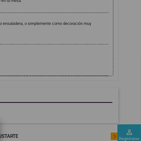
 en la mesa.
o ensaladera, o simplemente como decoración muy
perm_identity
USTARTE
Registrarse