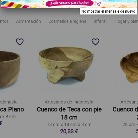
No mostrar el mensaje de nuevo
ntos
Alimentación
Cosmética e higiene
Infantil
Hogar y bie
favorite_border
favorite_border
ndonesia
Artesanos de Indonesia
Artesan
ca Plano
Cuenco de Teca con pie
Cuenco d
 x 9 cm
18 cm
€
18 cm x 18 cm x 8 cm
28 cm 
20,33 €