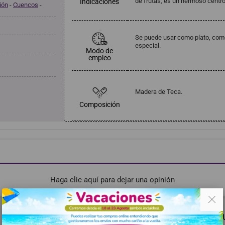
de frutas, es un hermoso centro
Indicaciones
ión
-
Cuencos
-
Se puede usar como plato, com
especial.
Modo de
empleo
Madera de Teca.
Composición
Haga clic aquí para dejar una opinión
. .
RECOMENDADOS
MISMA MARCA
TAMBIÉN PODRÍA G