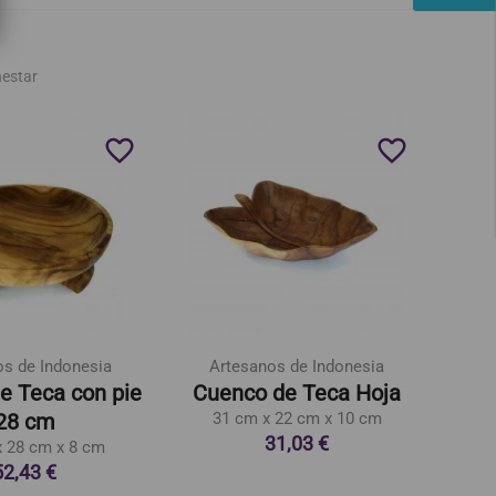
nestar
favorite_border
favorite_border
os de Indonesia
Artesanos de Indonesia
A
e Teca con pie
Cuenco de Teca Hoja
Cu
28 cm
31 cm x 22 cm x 10 cm
31,03 €
x 28 cm x 8 cm
52,43 €