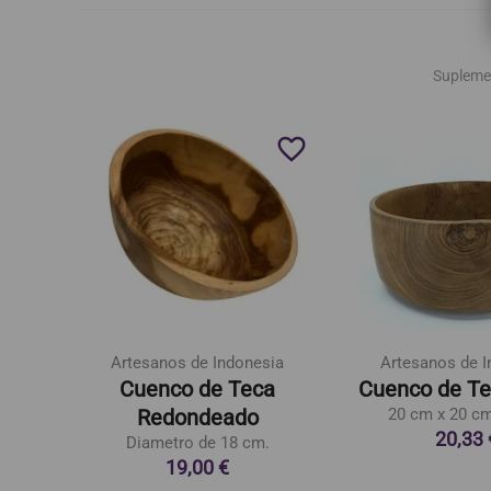
Supleme
favorite_border
favorite_border
Artesanos de Indonesia
Artesanos de I
dera
Cuenco de Teca
Cuenco de Te
Redondeado
20 cm x 20 cm
20,33 
Diametro de 18 cm.
19,00 €