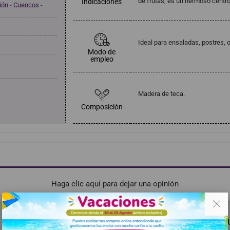
de frutas, es un hermoso centro
Indicaciones
ión
-
Cuencos
-
Ideal para ensaladas, postres, 
Modo de
empleo
Madera de teca.
Composición
Haga clic aquí para dejar una opinión
. .
RECOMENDADOS
MISMA MARCA
TAMBIÉN PODRÍA G