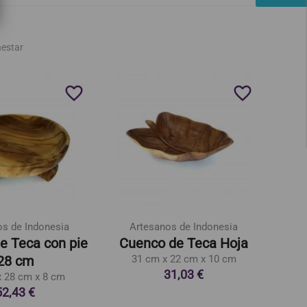
nestar
favorite_border
favorite_border
os de Indonesia
Artesanos de Indonesia
A
e Teca con pie
Cuenco de Teca Hoja
Cu
28 cm
31 cm x 22 cm x 10 cm
31,03 €
x 28 cm x 8 cm
52,43 €