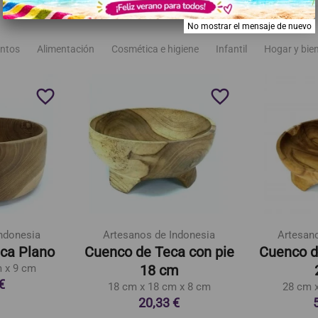
No mostrar el mensaje de nuevo
ntos
Alimentación
Cosmética e higiene
Infantil
Hogar y bie
favorite_border
favorite_border
ndonesia
Artesanos de Indonesia
Artesan
ca Plano
Cuenco de Teca con pie
Cuenco d
 x 9 cm
18 cm
€
18 cm x 18 cm x 8 cm
28 cm 
20,33 €