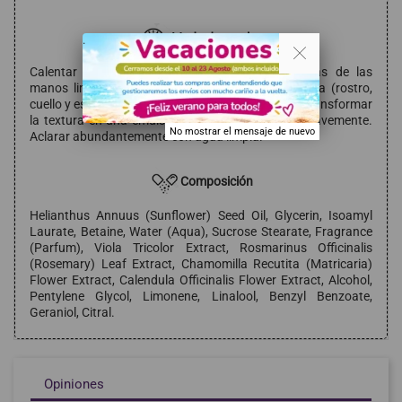
Modo de empleo
. .
Calentar una pequeña cantidad entre las palmas de las
manos limpias y secas y aplicar sobre la piel seca (rostro,
cuello y escote). Añadir unas gotas de agua para transformar
la textura en una emulsión lechosa y masajear suavemente.
No mostrar el mensaje de nuevo
Aclarar abundantemente con agua limpia.
Composición
Helianthus Annuus (Sunflower) Seed Oil, Glycerin, Isoamyl
Laurate, Betaine, Water (Aqua), Sucrose Stearate, Fragrance
(Parfum), Viola Tricolor Extract, Rosmarinus Officinalis
(Rosemary) Leaf Extract, Chamomilla Recutita (Matricaria)
Flower Extract, Calendula Officinalis Flower Extract, Alcohol,
Pentylene Glycol, Limonene, Linalool, Benzyl Benzoate,
Geraniol, Citral.
Opiniones