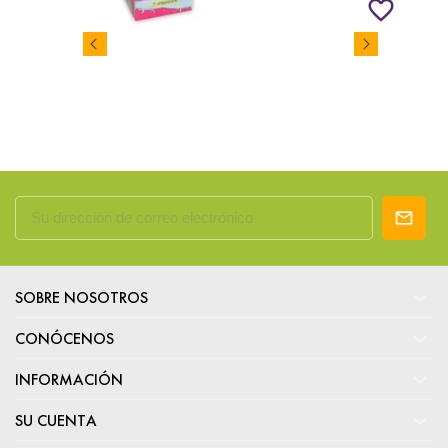
favorite_border

SOBRE NOSOTROS

CONÓCENOS

INFORMACIÓN

SU CUENTA