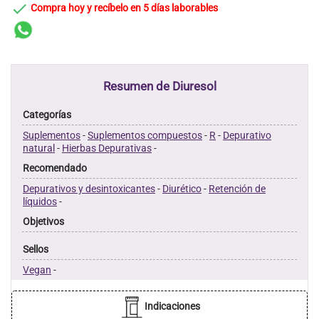

Compra hoy y recíbelo en 5 días laborables
Resumen de Diuresol
Categorías
Suplementos
-
Suplementos compuestos
-
R
-
Depurativo
natural
-
Hierbas Depurativas
-
Recomendado
Depurativos y desintoxicantes
-
Diurético
-
Retención de
líquidos
-
Objetivos
Sellos
Vegan
-
Indicaciones