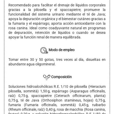
Recomendado para facilitar el drenaje de líquidos corporales
gracias a la pilosella y el spaccapietre; promueve la
funcionalidad del sistema urinario mediante el té de Java;
apoya la depuración orgánica y el bienestar cutáneo gracias a
la fumaria y el espárrago; aporta acción antioxidante con la
rosa canina. Ideal como coadyuvante natural en programas
de depuración, retención de líquidos o cuando se desea
apoyar la función renal de manera equilibrada.
Modo de empleo
Tomar entre 30 y 50 gotas, tres veces al día, disueltas en
abundante agua oligomineral.
Composición
Soluciones hidroalcohólicas R.E. 1/10 de pilosella (Hieracium
pilosella, sommità) 1,50 g, espárrago (Asparagus officinalis,
raíz) 0,75 g, spaccapietre (Ceterach officinarum, planta)
0,75 g, té de Java (Orthosiphon stamineus, hojas) 0,75 g,
fumaria (Fumaria officinalis, sommità) 0,45 g, ruibarbo
(Rheum officinale, raíz) 0,40 g, rosa de macchia (Rosa canina,