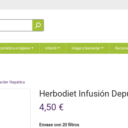
osmética e higiene
Infantil
Hogar y bienestar
Recom
ación Hepática
Herbodiet Infusión Dep
4,50 €
Envase con 20 filtros