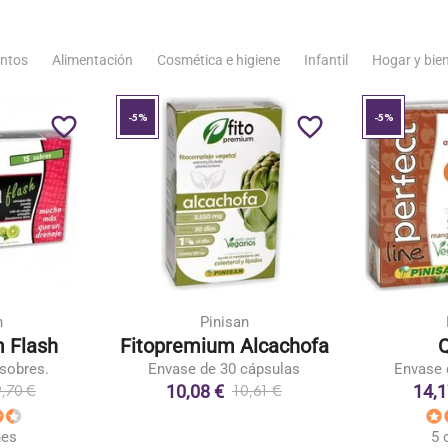
ntos
Alimentación
Cosmética e higiene
Infantil
Hogar y bie
-5%
-5%
favorite_border
favorite_border
n
Pinisan
 Flash
Fitopremium Alcachofa
sobres.
Envase de 30 cápsulas
Envase 
10,08 €
14,1
9,70 €
10,61 €
nes
5 