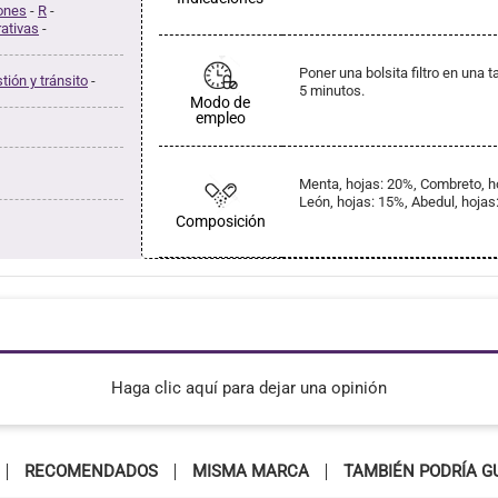
iones
-
R
-
ativas
-
Poner una bolsita filtro en una 
tión y tránsito
-
5 minutos.
Modo de
empleo
Menta, hojas: 20%, Combreto, hoj
León, hojas: 15%, Abedul, hojas:
Composición
Haga clic aquí para dejar una opinión
RECOMENDADOS
MISMA MARCA
TAMBIÉN PODRÍA G