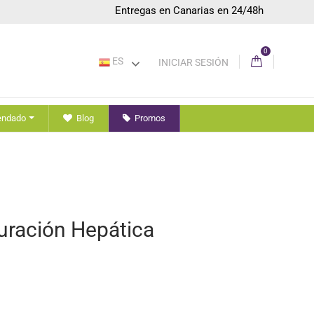
Entregas en Canarias en 24/48h
0
ES
INICIAR SESIÓN
endado
Blog
Promos
uración Hepática