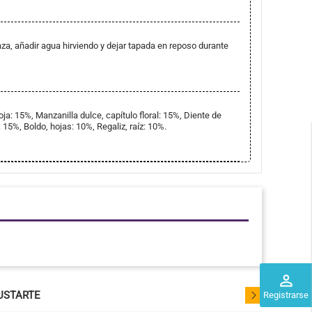
taza, añadir agua hirviendo y dejar tapada en reposo durante
a: 15%, Manzanilla dulce, capítulo floral: 15%, Diente de
 15%, Boldo, hojas: 10%, Regaliz, raíz: 10%.
perm_identity
USTARTE
Registrarse