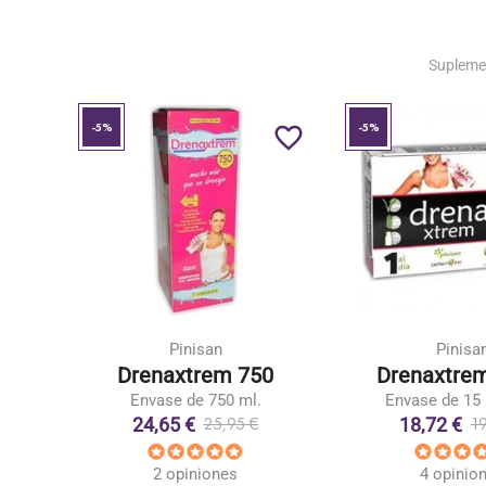
Supleme
-5%
-5%
favorite_border
favorite_border
Pinisan
Pinisa
co
Drenaxtrem 750
Drenaxtrem
Envase de 750 ml.
Envase de 15 
24,65 €
18,72 €
25,95 €
1
2 opiniones
4 opinio