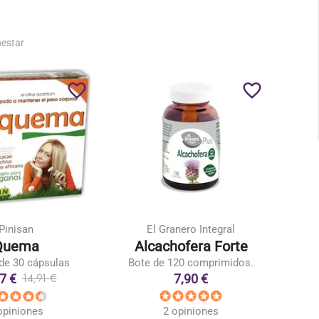
nestar
favorite_border
favorite_border
Pinisan
El Granero Integral
Quema
Alcachofera Forte
de 30 cápsulas
Bote de 120 comprimidos.
7 €
7,90 €
14,91 €
2 opiniones
opiniones