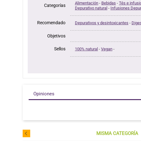
Alimentación
-
Bebidas
-
Tés e infus
Categorías
Depurativo natural
-
Infusiones Depur
Recomendado
Depurativos y desintoxicantes
-
Diges
Objetivos
Sellos
100% natural
-
Vegan
-
Opiniones
MISMA CATEGORÍA