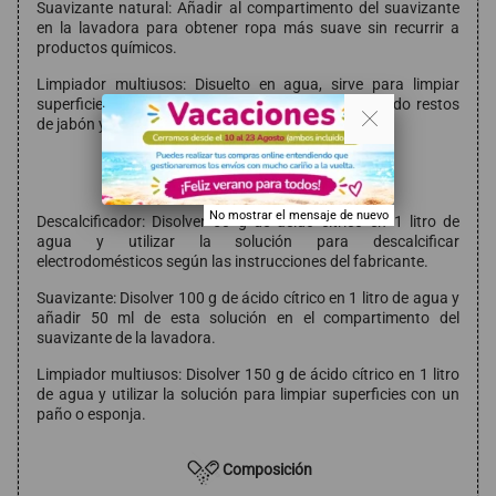
Suavizante natural: Añadir al compartimento del suavizante
en la lavadora para obtener ropa más suave sin recurrir a
productos químicos.
Limpiador multiusos: Disuelto en agua, sirve para limpiar
. .
superficies como baños, cocinas y grifos, eliminando restos
de jabón y cal.
Modo de empleo
No mostrar el mensaje de nuevo
Descalcificador: Disolver 50 g de ácido cítrico en 1 litro de
agua y utilizar la solución para descalcificar
electrodomésticos según las instrucciones del fabricante.
Suavizante: Disolver 100 g de ácido cítrico en 1 litro de agua y
añadir 50 ml de esta solución en el compartimento del
suavizante de la lavadora.
Limpiador multiusos: Disolver 150 g de ácido cítrico en 1 litro
de agua y utilizar la solución para limpiar superficies con un
paño o esponja.
Composición