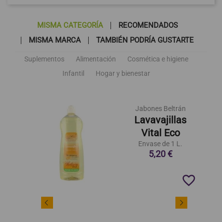
MISMA CATEGORÍA
RECOMENDADOS
MISMA MARCA
TAMBIÉN PODRÍA GUSTARTE
Suplementos
Alimentación
Cosmética e higiene
Infantil
Hogar y bienestar
Jabones Beltrán
Lavavajillas
Vital Eco
Envase de 1 L.
5,20 €
favorite_border