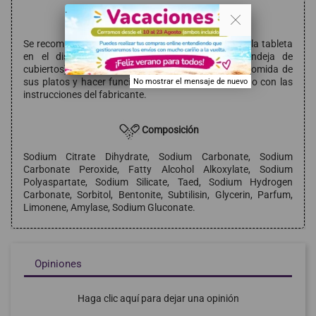
. .
Modo de empleo
Se recomienda retirar la película reciclable y colocar la tableta
en el dispensador (u opcionalmente en la bandeja de
cubiertos). Primero, retirar los restos grandes de comida de
sus platos y hacer funcionar la máquina de acuerdo con las
No mostrar el mensaje de nuevo
instrucciones del fabricante.
Composición
Sodium Citrate Dihydrate, Sodium Carbonate, Sodium
Carbonate Peroxide, Fatty Alcohol Alkoxylate, Sodium
Polyaspartate, Sodium Silicate, Taed, Sodium Hydrogen
Carbonate, Sorbitol, Bentonite, Subtilisin, Glycerin, Parfum,
Limonene, Amylase, Sodium Gluconate.
Opiniones
Haga clic aquí para dejar una opinión