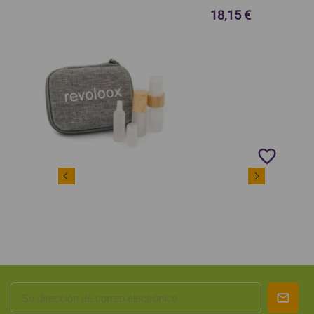
18,15 €
favorite_border