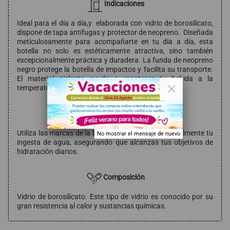
Indicaciones
Ideal para el día a día,y elaborada con vidrio de borosilicato,
dispone de tapa antifugas y protector de neopreno. Diseñada
meticulosamente para acompañarte en tu día a día, esta
botella no solo es estéticamente atractiva, sino también
excepcionalmente práctica y duradera. La funda de neopreno
negro protege la botella de impactos y facilita su transporte.
El material aislante ayuda a mantener tu bebida a la
. .
temperatura ideal durante más tiempo.
Modo de empleo
Utiliza las marcas de la botella para monitorizar fácilmente tu
No mostrar el mensaje de nuevo
ingesta de agua, asegurando que alcanzas tus objetivos de
hidratación diarios.
Composición
Vidrio de borosilicato. Este tipo de vidrio es conocido por su
gran resistencia al calor y sustancias químicas.