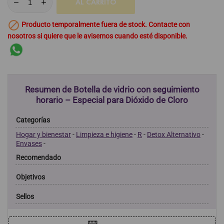
AL CARRITO

Producto temporalmente fuera de stock. Contacte con
nosotros si quiere que le avisemos cuando esté disponible.
Resumen de Botella de vidrio con seguimiento
horario – Especial para Dióxido de Cloro
Categorías
Hogar y bienestar
-
Limpieza e higiene
-
R
-
Detox Alternativo
-
Envases
-
Recomendado
Objetivos
Sellos