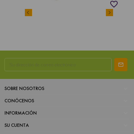
favorite_border

SOBRE NOSOTROS

CONÓCENOS

INFORMACIÓN

SU CUENTA