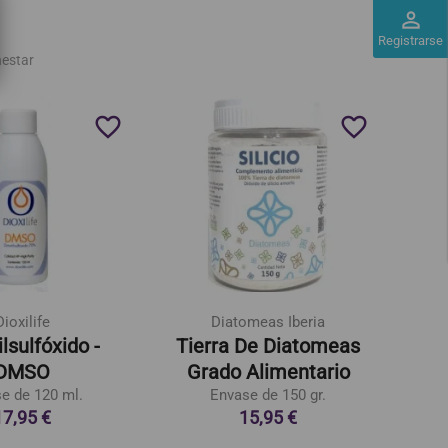
perm_identity
Registrarse
nestar
favorite_border
favorite_border
Dioxilife
Diatomeas Iberia
lsulfóxido -
Tierra De Diatomeas
Zeol
DMSO
Grado Alimentario
e de 120 ml.
Envase de 150 gr.
17,95 €
15,95 €