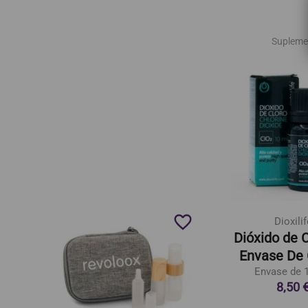
Supleme
favorite_border
favorite_border
Dioxilif
óxido
Dióxido de 
Envase De 
es.
Envase de 1
8,50 