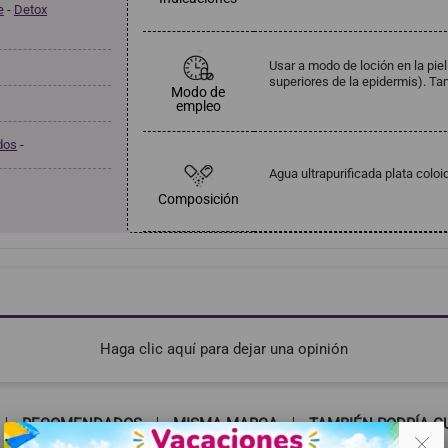
e
-
Detox
Usar a modo de loción en la piel
superiores de la epidermis). T
Modo de
empleo
dos
-
Agua ultrapurificada plata coloi
Composición
Haga clic aquí para dejar una opinión
RECOMENDADOS
MISMA MARCA
TAMBIÉN PODRÍA G
. .