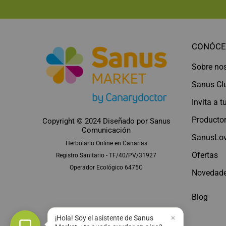
CONÓCE
Sobre no
Sanus Cl
Invita a 
Productor
Copyright © 2024 Diseñado por
Sanus
Comunicación
SanusLov
Herbolario Online en Canarias
Ofertas
Registro Sanitario - TF/40/PV/31927
Operador Ecológico 6475C
Novedad
Blog
¡Hola! Soy el asistente de Sanus