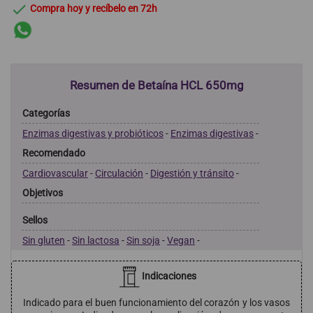

Compra hoy y recíbelo en 72h
Resumen de Betaína HCL 650mg
Categorías
Enzimas digestivas y probióticos
-
Enzimas digestivas
-
Recomendado
Cardiovascular
-
Circulación
-
Digestión y tránsito
-
Objetivos
Sellos
Sin gluten
-
Sin lactosa
-
Sin soja
-
Vegan
-
Indicaciones
Indicado para el buen funcionamiento del corazón y los vasos