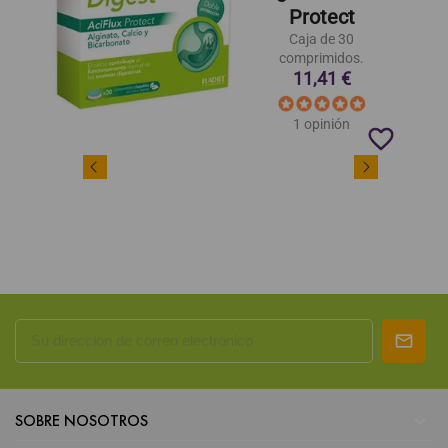
Protect
Caja de 30
comprimidos.
11,41 €
1 opinión
favorite_border

SOBRE NOSOTROS