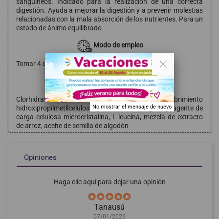
sanguineos. Indicado para la realización de una correcta
digestión. Ayuda a mejorar la digestión y a prevenir molestias
relacionadas con la mala absorción de los nutrientes. Para un
estado de ánimo equilibrado
Modo de empleo
. .
Tomar 4 cápsulas al día con las comidas
Composición
Clorhidrato de betaína, agente de recubrimiento
No mostrar el mensaje de nuevo
hidroxipropilmetilcelulosa (cubierta de la cápsula), agente de
carga celulosa microcristalina, L-leucina, mezcla de extracto
de arroz, aceite de semilla de algodón
Opiniones
Haga clic aquí para dejar una opinión
Tanausú
07/01/2026