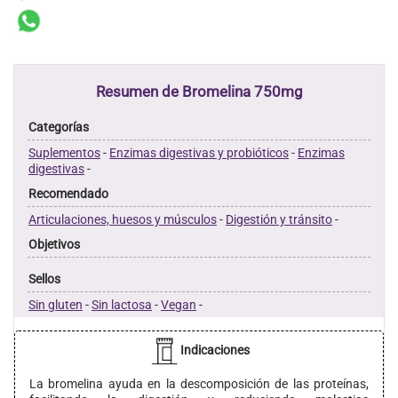
Resumen de Bromelina 750mg
Categorías
Suplementos
-
Enzimas digestivas y probióticos
-
Enzimas
digestivas
-
Recomendado
Articulaciones, huesos y músculos
-
Digestión y tránsito
-
Objetivos
Sellos
Sin gluten
-
Sin lactosa
-
Vegan
-
Indicaciones
La bromelina ayuda en la descomposición de las proteínas,