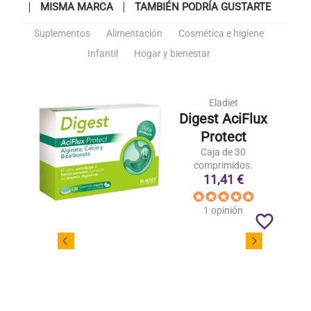
MISMA MARCA
TAMBIÉN PODRÍA GUSTARTE
Suplementos
Alimentación
Cosmética e higiene
Infantil
Hogar y bienestar
Eladiet
Digest AciFlux
Protect
Caja de 30
comprimidos.
11,41 €
1 opinión
favorite_border