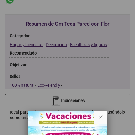
Resumen de Om Teca Pared con Flor
Categorías
Hogar y bienestar
-
Decoración
-
Esculturas y figuras
-
Recomendado
Objetivos
Sellos
100% natural
-
Eco-Friendly
-
Indicaciones
Ideal para colocar en cualquier estancia de la casa, usándolo
. .
como una bonita decoración.
Modo de empleo