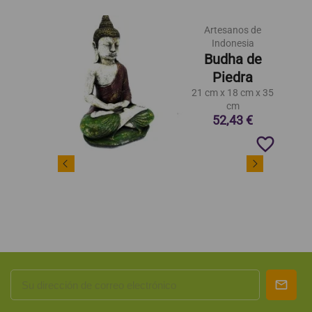
Artesanos de
Indonesia
Budha de
Piedra
21 cm x 18 cm x 35
cm
52,43 €
favorite_border