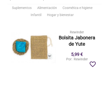
Suplementos
Alimentación
Cosmética e higiene
Infantil
Hogar y bienestar
Rewinder
Bolsita Jabonera
de Yute
5,99 €
Por:
Rewinder
favorite_border