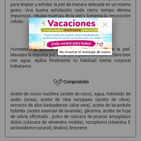
para limpiar y exfoliar la piel de manera delicada en un mismo
gesto. Una buena exfoliación cada cierto tiempo elimina
impurezas, células muertas de la piel y fomenta la renovación
. .
celular.
Modo de empleo
Humedece la pastilla y aplica directamente sobre la piel.
No mostrar el mensaje de nuevo
Masajea la espuma por el cuerpo y posteriormente aclara bien
con agua. Aplica finalmente tu habitual crema corporal
hidratante.
Composición
Aceite de cocos nucifera (aceite de coco), agua, hidróxido de
sodio (sosa), aceite de olea europaea (aceite de oliva),
extracto de aloe barbadensis (aloe vera), aceite de lavandula
hybrida (aceite esencial de lavanda), glicerina, aceite de hoja
de salvia officinalis , polvo de cáscara de prunus amygdalus
dulcis (cáscara de almendra molida), tocopherol (vitamina E
antioxidante natural), linalool, limonene.