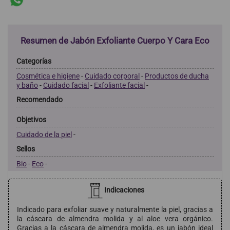
Resumen de Jabón Exfoliante Cuerpo Y Cara Eco
Categorías
Cosmética e higiene
-
Cuidado corporal
-
Productos de ducha
y baño
-
Cuidado facial
-
Exfoliante facial
-
Recomendado
Objetivos
Cuidado de la piel
-
Sellos
Bio
-
Eco
-
Indicaciones
Indicado para exfoliar suave y naturalmente la piel, gracias a
la cáscara de almendra molida y al aloe vera orgánico.
Gracias a la cáscara de almendra molida, es un jabón ideal