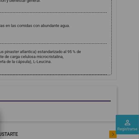
ión y bienestar general.
idas en las comidas con abundante agua.
us pinaster atlantica) estandarizado al 95 % de
e de carga celulosa microcristalina,
erta de la cápsula), L-Leucina.
perm_identity
Registrarse
USTARTE