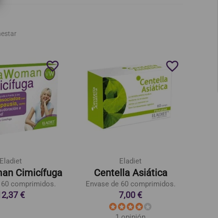
nestar
favorite_border
favorite_border
Eladiet
Eladiet
an Cimicífuga
Centella Asiática
C
 60 comprimidos.
Envase de 60 comprimidos.
Env
12,37 €
7,00 €
1 opinión