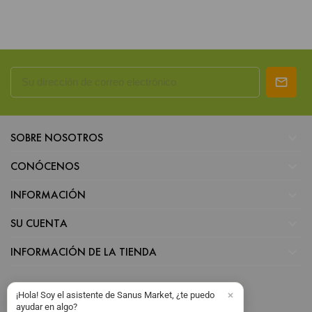

SOBRE NOSOTROS

CONÓCENOS

INFORMACIÓN

SU CUENTA

INFORMACIÓN DE LA TIENDA
¡Hola! Soy el asistente de Sanus Market, ¿te puedo
ayudar en algo?