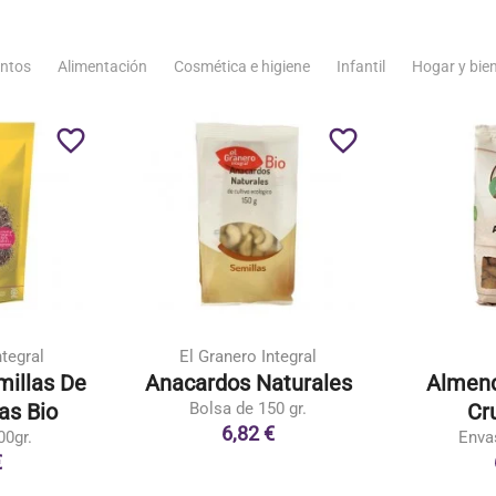
ntos
Alimentación
Cosmética e higiene
Infantil
Hogar y bie
favorite_border
favorite_border
ntegral
El Granero Integral
millas De
Anacardos Naturales
Almend
as Bio
Bolsa de 150 gr.
Cr
6,82 €
00gr.
Enva
€