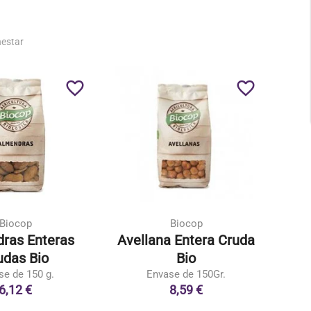
nestar
favorite_border
favorite_border
Biocop
Biocop
ras Enteras
Avellana Entera Cruda
Sem
udas Bio
Bio
se de 150 g.
Envase de 150Gr.
6,12 €
8,59 €