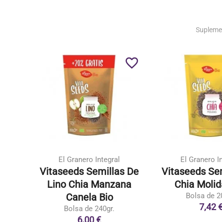
Supleme
favorite_border
favorite_border
El Granero Integral
El Granero I
Eco
Vitaseeds Semillas De
Vitaseeds Se
Lino Chia Manzana
Chia Molid
Canela Bio
Bolsa de 2
7,42 
Bolsa de 240gr.
6,00 €