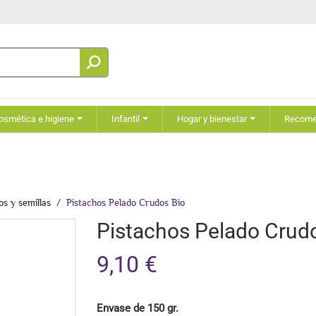
osmética e higiene
Infantil
Hogar y bienestar
Recom
os y semillas
Pistachos Pelado Crudos Bio
Pistachos Pelado Crud
9,10 €
Envase de 150 gr.