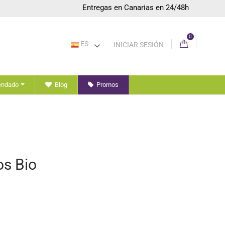
Entregas en Canarias en 24/48h
0
ES
INICIAR SESIÓN
endado
Blog
Promos
os Bio