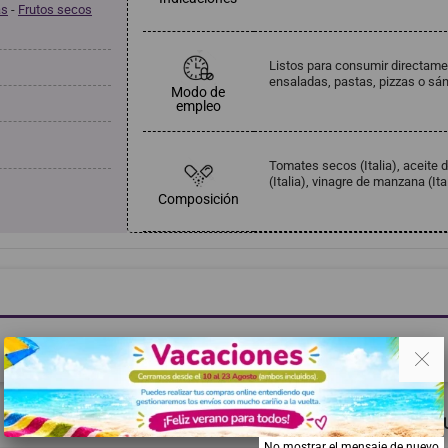
as
-
Frutos secos
Listos para consumir directamen
ensaladas, pastas, pizzas o s
Modo de
empleo
Tomates secos (Italia), aceite de 
(Italia), vinagre de manzana (Itali
Composición
. .
Haga clic aquí para dejar una opinión
RECOMENDADOS
MISMA MARCA
TAMBIÉN PODRÍA G
No mostrar el mensaje de nuevo