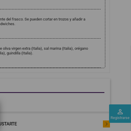
te del frasco. Se pueden cortar en trozos y añadir a
ándwiches.
oliva virgen extra (Italia), sal marina (Italia), orégano
a), guindilla (Italia).
perm_identity
Registrarse
USTARTE