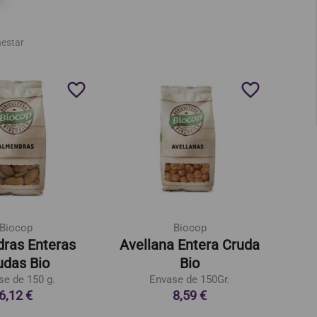
nestar
favorite_border
favorite_border
Biocop
Biocop
ras Enteras
Avellana Entera Cruda
Sem
udas Bio
Bio
se de 150 g.
Envase de 150Gr.
6,12 €
8,59 €