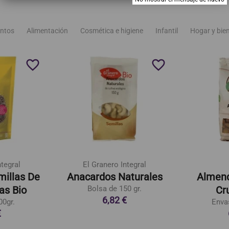
ntos
Alimentación
Cosmética e higiene
Infantil
Hogar y bie
favorite_border
favorite_border
ntegral
El Granero Integral
millas De
Anacardos Naturales
Almend
as Bio
Bolsa de 150 gr.
Cr
6,82 €
00gr.
Enva
€