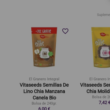
Supleme
favorite_border
favorite_border
El Granero Integral
El Granero I
Eco
Vitaseeds Semillas De
Vitaseeds Se
Lino Chia Manzana
Chia Molid
Canela Bio
Bolsa de 2
7,42 
Bolsa de 240gr.
6,00 €