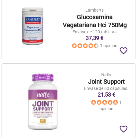
Lamberts
Glucosamina
Vegetariana Hci 750Mg
Envase de 120 tabletas
37,39 €
1 opinión
favorite_border
Natly
Joint Support
Envase de 60 cápsulas.
21,53 €
1
opinión
favorite_border