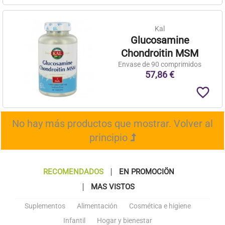
Kal
Glucosamine
Chondroitin MSM
Envase de 90 comprimidos
57,86 €
favorite_border
No hay más productos que mostrar.
Volver al
principio
RECOMENDADOS
EN PROMOCIÖN
MAS VISTOS
Suplementos
Alimentación
Cosmética e higiene
Infantil
Hogar y bienestar