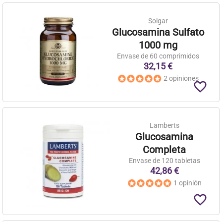
Solgar
Glucosamina Sulfato
1000 mg
Envase de 60 comprimidos
32,15 €
2 opiniones
favorite_border
Lamberts
Glucosamina
Completa
Envase de 120 tabletas
42,86 €
1 opinión
favorite_border