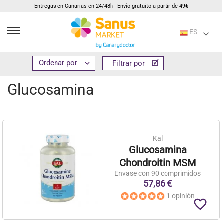
Entregas en Canarias en 24/48h - Envío gratuito a partir de 49€
ES
Inicio
Suplementos
Colágenos y cartílago
Glucosamina


Filtrar por
Filtrar por
Glucosamina
Kal
Glucosamina
Chondroitin MSM
Envase con 90 comprimidos
57,86 €
1 opinión
favorite_border