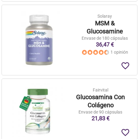
Solaray
MSM &
Glucosamine
Envase de 180 cápsulas
36,47 €
1 opinión
favorite_border
Fairvital
Glucosamina Con
Colágeno
Envase de 90 cápsulas
21,83 €
favorite_border