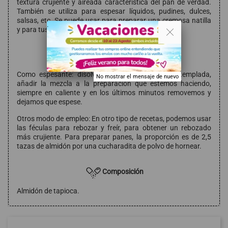
textura crujiente y aireada característica del pan de verdad.
También se utiliza para espesar líquidos, pudines, dulces,
salsas, etc. Se puede usar para preparar una cremosa natilla
. .
y para tus helados sin lácteos.
Modo de empleo
Como espesante: disolver en un poco de agua templada,
No mostrar el mensaje de nuevo
añadir la mezcla a la preparación que estemos haciendo,
siempre en caliente y en los últimos minutos removemos y
dejamos que espese.
Otros modo de empleo: En otro tipo de recetas, podemos usar
las féculas para rebozar y freír, para obtener un rebozado
más crujiente. Para preparar panes, la proporción es de 2,5
tazas de almidón por una cucharadita de polvo de hornear.
Composición
Almidón de tapioca.