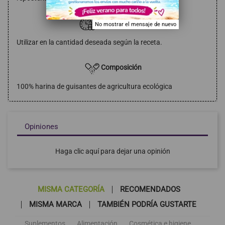
Modo de empleo
No mostrar el mensaje de nuevo
Utilizar en la cantidad deseada según la receta.
Composición
100% harina de guisantes de agricultura ecológica
Opiniones
Haga clic aquí para dejar una opinión
MISMA CATEGORÍA
RECOMENDADOS
MISMA MARCA
TAMBIÉN PODRÍA GUSTARTE
Suplementos
Alimentación
Cosmética e higiene