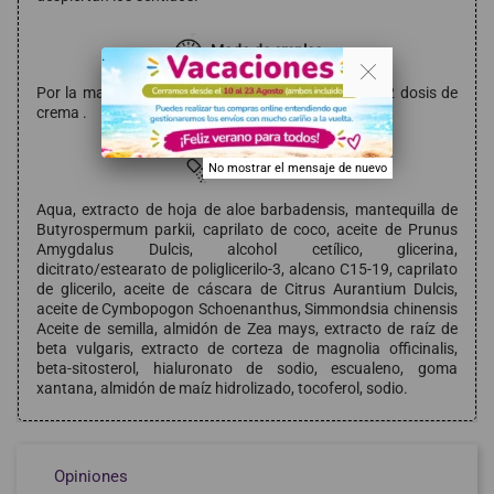
Modo de empleo
. .
Por la mañana, después de la limpieza, aplicar 1 - 2 dosis de
crema .
Composición
No mostrar el mensaje de nuevo
Aqua, extracto de hoja de aloe barbadensis, mantequilla de
Butyrospermum parkii, caprilato de coco, aceite de Prunus
Amygdalus Dulcis, alcohol cetílico, glicerina,
dicitrato/estearato de poliglicerilo-3, alcano C15-19, caprilato
de glicerilo, aceite de cáscara de Citrus Aurantium Dulcis,
aceite de Cymbopogon Schoenanthus, Simmondsia chinensis
Aceite de semilla, almidón de Zea mays, extracto de raíz de
beta vulgaris, extracto de corteza de magnolia officinalis,
beta-sitosterol, hialuronato de sodio, escualeno, goma
xantana, almidón de maíz hidrolizado, tocoferol, sodio.
Opiniones