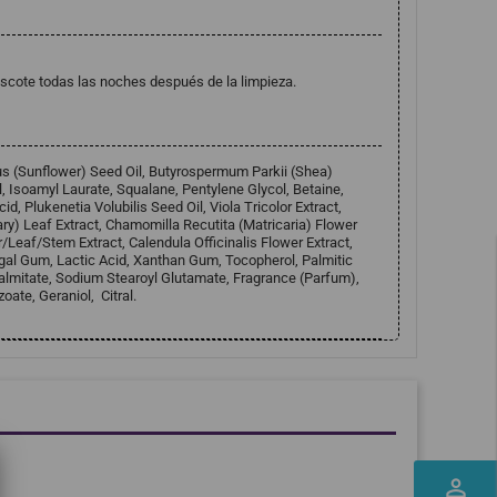
 escote todas las noches después de la limpieza.
s (Sunflower) Seed Oil, Butyrospermum Parkii (Shea)
l, Isoamyl Laurate, Squalane, Pentylene Glycol, Betaine,
d, Plukenetia Volubilis Seed Oil, Viola Tricolor Extract,
y) Leaf Extract, Chamomilla Recutita (Matricaria) Flower
r/Leaf/Stem Extract, Calendula Officinalis Flower Extract,
gal Gum, Lactic Acid, Xanthan Gum, Tocopherol, Palmitic
 Palmitate, Sodium Stearoyl Glutamate, Fragrance (Parfum),
ate, Geraniol, Citral.
perm_identity