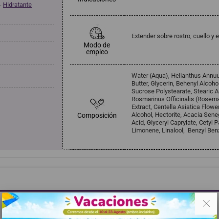
-
Hidratante
Extender sobre rostro, cuello y
Modo de
empleo
Water (Aqua), Helianthus Annuu
Butter, Glycerin, Behenyl Alcoho
Sucrose Polystearate, Stearic Aci
Rosmarinus Officinalis (Rosemar
Extract, Centella Asiatica Flowe
Alcohol, Hectorite, Acacia Sene
Composición
Acid, Glyceryl Caprylate, Cetyl
Limonene, Linalool, Benzyl Benzo
. .
Haga clic aquí para dejar una opinión