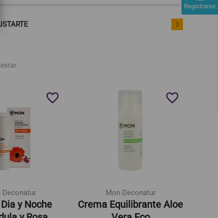
Registrarse
USTARTE
nestar
favorite_border
favorite_border
 Deconatur
Mon Deconatur
Dia y Noche
Crema Equilibrante Aloe
Cre
dula y Rosa
Vera Eco