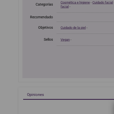
Cosmética e higiene
-
Cuidado facial
Categorías
facial
-
Recomendado
Objetivos
Cuidado de la piel
-
Sellos
Vegan
-
Opiniones