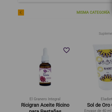
MISMA CATEGORÍA
Supleme
favorite_border
favorite_border
El Granero Integral
Eladie
ante
Ricigran Aceite Ricino
Sol de Oro
para Pestañas
Envase de 40 ml