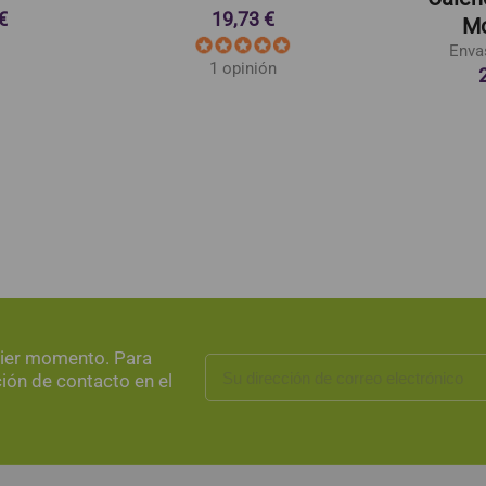
€
19,73 €
Mo
Enva
1 opinión
uier momento. Para
ción de contacto en el