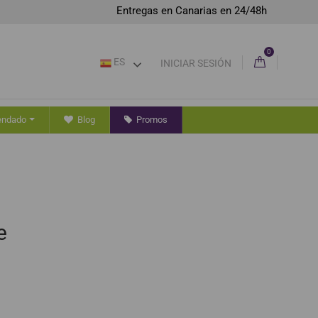
Entregas en Canarias en 24/48h
0
ES
INICIAR SESIÓN
endado
Blog
Promos
e