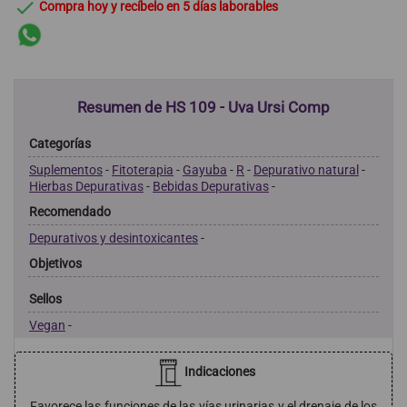

Compra hoy y recíbelo en 5 días laborables
Resumen de HS 109 - Uva Ursi Comp
Categorías
Suplementos
-
Fitoterapia
-
Gayuba
-
R
-
Depurativo natural
-
Hierbas Depurativas
-
Bebidas Depurativas
-
Recomendado
Depurativos y desintoxicantes
-
Objetivos
Sellos
Vegan
-
Indicaciones
Favorece las funciones de las vías urinarias y el drenaje de los