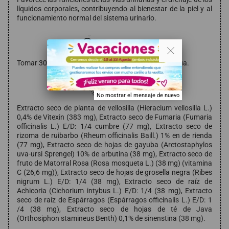
líquidos corporales, contribuyendo al bienestar de la piel y al
funcionamiento normal del sistema urinario.
Modo de empleo
. .
Tomar 30-50 gotas, 3 veces al día, en un poco de agua.
Composición
No mostrar el mensaje de nuevo
Extracto seco de planta de vellosilla (Hieracium vellosilla L.)
0,4% de Vitexin (383 mg), Extracto seco de Fumaria (Fumaria
officinalis L.) E/D: 1/4 cumbre (77 mg), Extracto seco de
rizoma de ruibarbo (Rheum officinalis Baill.) 1% en de rienda
(77 mg), Extracto seco de hojas de gayuba (Arctostaphylos
uva-ursi Sprengel) 10% de arbutina (38 mg), Extracto seco de
fruto de Matorral Rosa (Rosa mosqueta L.) (38 mg) (vitamina
C (26,6 mg)), Extracto seco de hojas de grosella negra (Ribes
nigrum L.) E/D: 1/4 (38 mg), Extracto seco de raíz de
Achicoria (Cichorium intybus L.) E/D: 1/4 (38 mg), Extracto
seco de raíz de Espárragos (Espárragos officinalis L.) E/D: 1
/4 (38 mg), Extracto seco de hojas de té de Java
(Orthosiphon stamineus Benth) 0,1% de sinenstina (38 mg).