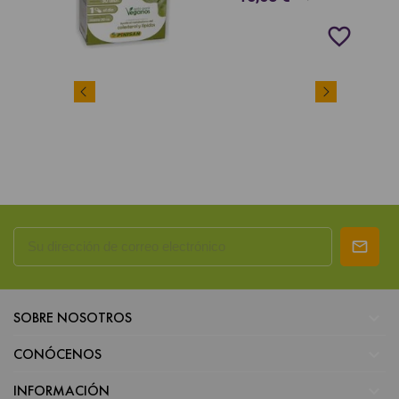
favorite_border

SOBRE NOSOTROS

CONÓCENOS

INFORMACIÓN