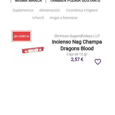
MISMA MARCA
TAMBIÉN PODRÍA GUSTARTE
Suplementos
Alimentación
Cosmética e higiene
Infantil
Hogar y bienestar
Shrinivas Sugandhalaya LLP
¡EN OFERTA!
Incienso Nag Champa
Dragons Blood
Caja de 15 gr
2,57 €
favorite_border