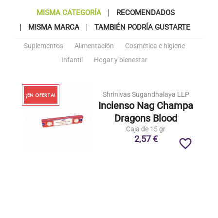
MISMA CATEGORÍA
RECOMENDADOS
MISMA MARCA
TAMBIÉN PODRÍA GUSTARTE
Suplementos
Alimentación
Cosmética e higiene
Infantil
Hogar y bienestar
Shrinivas Sugandhalaya LLP
¡EN OFERTA!
Incienso Nag Champa
Dragons Blood
Caja de 15 gr
2,57 €
favorite_border