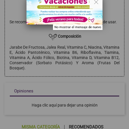
Modo de empleo
Se recomienda tomar 10 ml. al día. Agitar bien antes de usar.
No mostrar el mensaje de nuevo
Composición
Jarabe De Fructosa, Jalea Real, Vitamina C, Niacina, Vitamina
E, Ácido Pantoténico, Vitamina B6, Riboflavina, Tiamina,
Vitamina A, Ácido Fólico, Biotina, Vitamina D, Vitamina B12,
Conservador (Sorbato Potásico) Y Aroma (Frutas Del
Bosque).
Opiniones
Haga clic aquí para dejar una opinión
MISMA CATEGORÍA
RECOMENDADOS