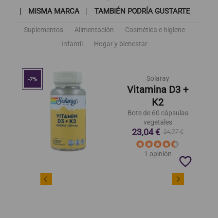
MISMA MARCA
TAMBIÉN PODRÍA GUSTARTE
Suplementos
Alimentación
Cosmética e higiene
Infantil
Hogar y bienestar
Solaray
-7%
Vitamina D3 +
K2
Bote de 60 cápsulas
vegetales
23,04 €
24,77 €
1 opinión
favorite_border