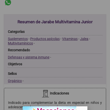
Resumen de Jarabe Multivitamina Junior
Categorías
Suplementos
-
Productos apícolas
-
Vitaminas
-
Jalea
-
Multivitamínicos
-
Recomendado
Defensas y sistema inmune
-
Objetivos
Sellos
Orgánico
-
Indicaciones
Indicado para complementar la dieta en especial en niños y
adolescentes durante su etapa de crecimiento.
. .