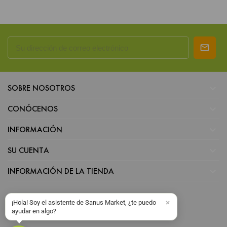

SOBRE NOSOTROS

CONÓCENOS

INFORMACIÓN

SU CUENTA

INFORMACIÓN DE LA TIENDA
¡Hola! Soy el asistente de Sanus Market, ¿te puedo
ayudar en algo?