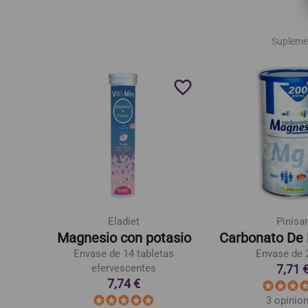
Supleme
favorite_border
favorite_border
Eladiet
Pinisa
um
Magnesio con potasio
Carbonato De
as
Envase de 14 tabletas
Envase de 
7,71 
efervescentes
7,74 €
3 opinio