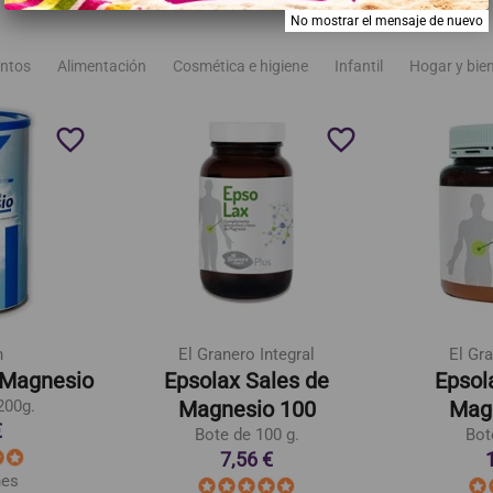
No mostrar el mensaje de nuevo
ntos
Alimentación
Cosmética e higiene
Infantil
Hogar y bie
favorite_border
favorite_border
n
El Granero Integral
El Gra
 Magnesio
Epsolax Sales de
Epsol
200g.
Magnesio 100
Mag
€
Bote de 100 g.
Bot
7,56 €
nes