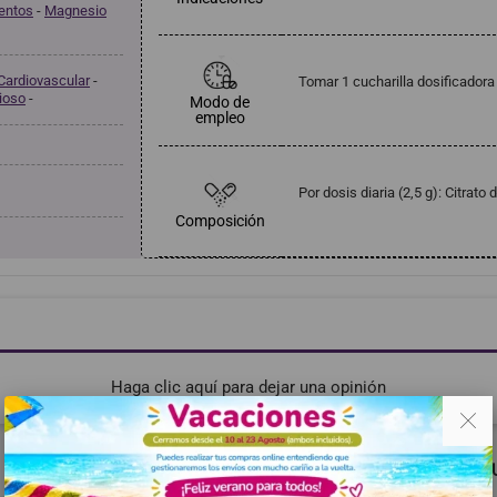
mentos
-
Magnesio
Cardiovascular
-
Tomar 1 cucharilla dosificadora 
ioso
-
Modo de
empleo
Por dosis diaria (2,5 g): Citra
Composición
Haga clic aquí para dejar una opinión
. .
RECOMENDADOS
MISMA MARCA
TAMBIÉN PODRÍA G