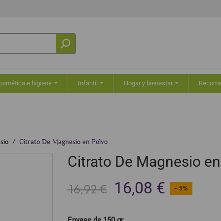
osmética e higiene
Infantil
Hogar y bienestar
Recom
sio
Citrato De Magnesio en Polvo
Citrato De Magnesio en
16,08 €
16,92 €
- 5%
Envase de 150 gr.