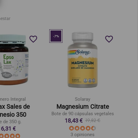
nestar
-7%
favorite_border
favorite_border
nero Integral
Solaray
ax Sales de
Magnesium Citrate
Cor
nesio 350
Bote de 90 cápsulas vegetales
18,43 €
19,82 €
e de 350 g.
16,31 €
3 opiniones