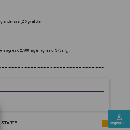
grande rasa (2,5 g) al día.
to de magnesio 2.500 mg (magnesio: 375 mg).
perm_identity
USTARTE
Registrarse