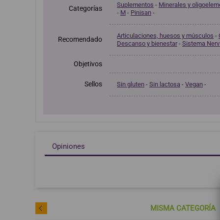
Suplementos
-
Minerales y oligoele
Categorías
-
M
-
Pinisan
-
Articulaciones, huesos y músculos
-
Recomendado
Descanso y bienestar
-
Sistema Nerv
Objetivos
Sellos
Sin gluten
-
Sin lactosa
-
Vegan
-
Opiniones
MISMA CATEGORÍA