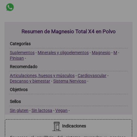
Resumen de Magnesio Total X4 en Polvo
Categorías
Suplementos
-
Minerales y oligoelementos
-
Magnesio
-
M
-
Pinisan
-
Recomendado
Articulaciones, huesos y músculos
-
Cardiovascular
-
Descanso y bienestar
-
Sistema Nervioso
-
Objetivos
Sellos
Sin gluten
-
Sin lactosa
-
Vegan
-
Indicaciones