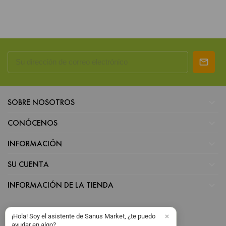

SOBRE NOSOTROS

CONÓCENOS

INFORMACIÓN

SU CUENTA

INFORMACIÓN DE LA TIENDA
¡Hola! Soy el asistente de Sanus Market, ¿te puedo
ayudar en algo?