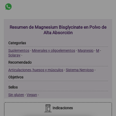
Resumen de Magnesium Bisglycinate en Polvo de
Alta Absorción
Categorías
Suplementos
-
Minerales y oligoelementos
-
Magnesio
-
M
-
Solaray
-
Recomendado
Articulaciones, huesos y músculos
-
Sistema Nervioso
-
Objetivos
Sellos
Sin gluten
-
Vegan
-
Indicaciones