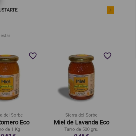
USTARTE
nestar
favorite_border
favorite_border
ra del Sorbe
Sierra del Sorbe
Romero Eco
Miel de Lavanda Eco
Miel
ro de 1 Kg
Tarro de 500 grs.
19,63 €
9,46 €