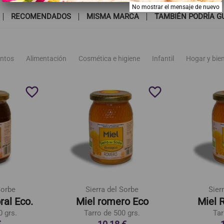
No mostrar el mensaje de nuevo
RECOMENDADOS
MISMA MARCA
TAMBIÉN PODRÍA G
ntos
Alimentación
Cosmética e higiene
Infantil
Hogar y bie
favorite_border
favorite_border
Sorbe
Sierra del Sorbe
Sier
ral Eco.
Miel romero Eco
Miel 
0 grs.
Tarro de 500 grs.
Tar
€
10,18 €