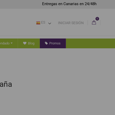
Entregas en Canarias en 24/48h
0
ES
INICIAR SESIÓN
endado
Blog
Promos
taña