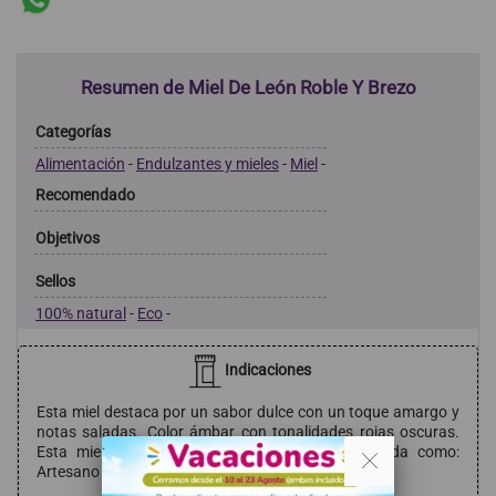
Resumen de Miel De León Roble Y Brezo
Categorías
Alimentación
-
Endulzantes y mieles
-
Miel
-
Recomendado
Objetivos
Sellos
100% natural
-
Eco
-
Indicaciones
Esta miel destaca por un sabor dulce con un toque amargo y
notas saladas. Color ámbar con tonalidades rojas oscuras.
. .
Esta miel de Brezo y Roble ha sido galardonada como:
Artesano del Año 2023 – Castilla y León