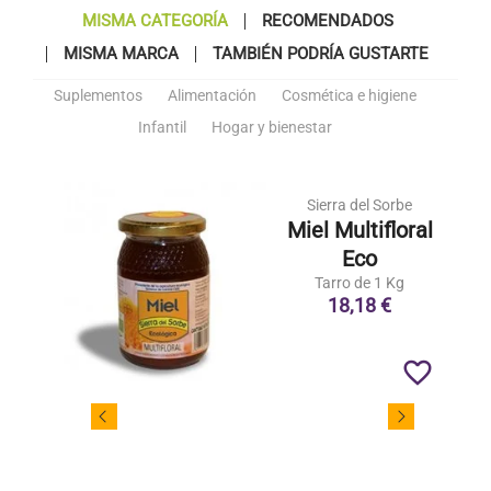
MISMA CATEGORÍA
RECOMENDADOS
MISMA MARCA
TAMBIÉN PODRÍA GUSTARTE
Suplementos
Alimentación
Cosmética e higiene
Infantil
Hogar y bienestar
Sierra del Sorbe
Miel Multifloral
Eco
Tarro de 1 Kg
18,18 €
favorite_border