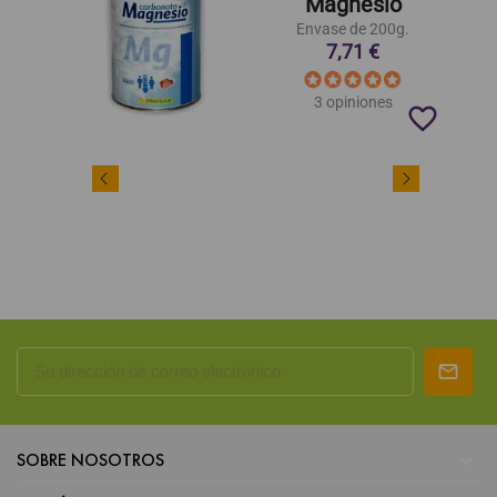
Magnesio
Envase de 200g.
7,71 €
3 opiniones
favorite_border

SOBRE NOSOTROS