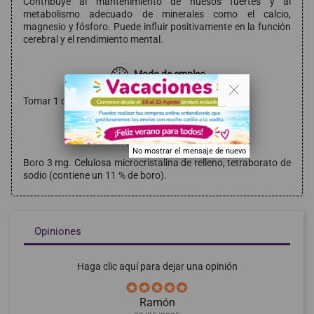
Contribuye al mantenimiento de huesos fuertes y al
metabolismo adecuado de minerales como el calcio,
magnesio y fósforo. Puede influir positivamente en la función
cerebral y el rendimiento mental.
Modo de empleo
. .
Tomar 1 comprimido al día con suficiente líquido
Composición
No mostrar el mensaje de nuevo
Boro 3 mg. Celulosa microcristalina de relleno, tetraborato de
sodio (contiene un 11 % de boro).
Opiniones
Haga clic aquí para dejar una opinión
Ramón